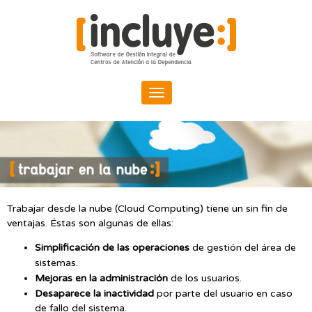
Pasar
I
al
n
contenido
principal
c
l
u
y
e
Trabajar desde la nube (Cloud Computing) tiene un sin fin de
O
ventajas. Éstas son algunas de ellas:
Simplificación de las operaciones
de gestión del área de
n
sistemas.
Mejoras en la administración
de los usuarios.
l
Desaparece la inactividad
por parte del usuario en caso
de fallo del sistema.